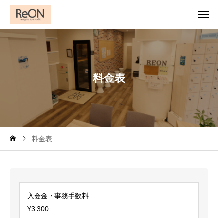
料
金
表
料金表
入会金・事務手数料
¥3,300