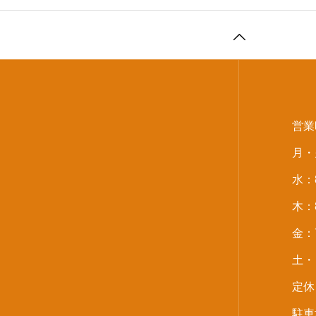
営業
月・火
水：8
木：8
金：7
土・日
定休
駐車