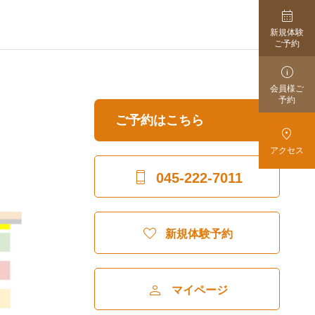

新規体験
ご予約

会員様ご
予約
ご予約はこちら

アクセス

045-222-7011

新規体験予約

マイページ